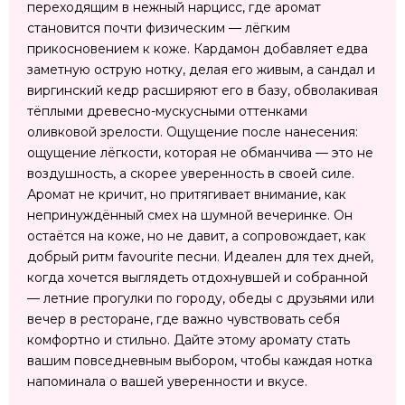
переходящим в нежный нарцисс, где аромат
становится почти физическим — лёгким
прикосновением к коже. Кардамон добавляет едва
заметную острую нотку, делая его живым, а сандал и
виргинский кедр расширяют его в базу, обволакивая
тёплыми древесно-мускусными оттенками
оливковой зрелости. Ощущение после нанесения:
ощущение лёгкости, которая не обманчива — это не
воздушность, а скорее уверенность в своей силе.
Аромат не кричит, но притягивает внимание, как
непринуждённый смех на шумной вечеринке. Он
остаётся на коже, но не давит, а сопровождает, как
добрый ритм favourite песни. Идеален для тех дней,
когда хочется выглядеть отдохнувшей и собранной
— летние прогулки по городу, обеды с друзьями или
вечер в ресторане, где важно чувствовать себя
комфортно и стильно. Дайте этому аромату стать
вашим повседневным выбором, чтобы каждая нотка
напоминала о вашей уверенности и вкусе.