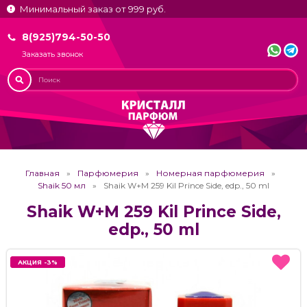
Минимальный заказ от 999 руб.
8(925)794-50-50
Заказать звонок
Главная
Парфюмерия
Номерная парфюмерия
Shaik 50 мл
Shaik W+M 259 Kil Prince Side, edp., 50 ml
Shaik W+M 259 Kil Prince Side,
edp., 50 ml
АКЦИЯ -3%
АКЦИЯ -3%