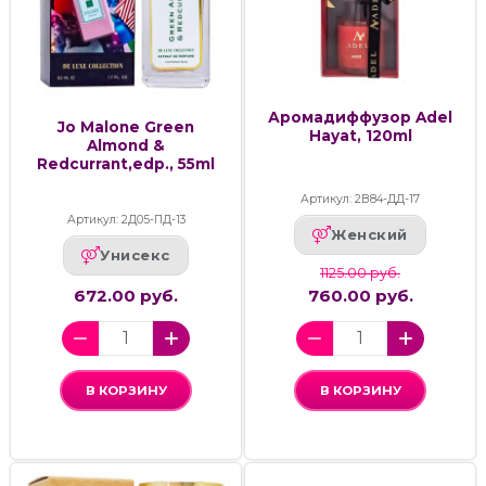
Аромадиффузор Adel
Jo Malone Green
Hayat, 120ml
Almond &
Redcurrant,edp., 55ml
Артикул: 2В84-ДД-17
Артикул: 2Д05-ПД-13
Женский
Унисекс
1125.00 руб.
672.00 руб.
760.00 руб.
В КОРЗИНУ
В КОРЗИНУ