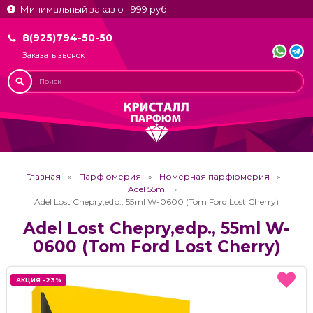
Минимальный заказ от 999 руб.
8(925)794-50-50
Заказать звонок
Главная
Парфюмерия
Номерная парфюмерия
Adel 55ml
Adel Lost Chepry,edp., 55ml W-0600 (Tom Ford Lost Cherry)
Adel Lost Chepry,edp., 55ml W-
0600 (Tom Ford Lost Cherry)
АКЦИЯ -23%
АКЦИЯ -23%