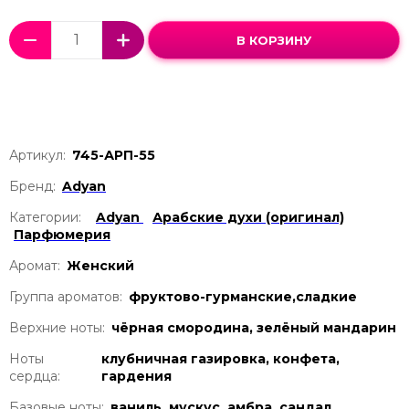
В КОРЗИНУ
Артикул:
745-АРП-55
Бренд:
Adyan
Категории:
Adyan
Арабские духи (оригинал)
Парфюмерия
Аромат:
Женский
Группа ароматов:
фруктово-гурманские,сладкие
Верхние ноты:
чёрная смородина, зелёный мандарин
Ноты
клубничная газировка, конфета,
сердца:
гардения
Базовые ноты:
ваниль, мускус, амбра, сандал