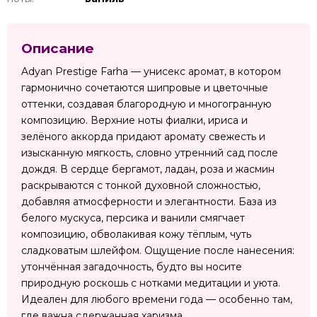
Описание
Adyan Prestige Farha — унисекс аромат, в котором
гармонично сочетаются шипровые и цветочные
оттенки, создавая благородную и многогранную
композицию. Верхние ноты фиалки, ириса и
зелёного аккорда придают аромату свежесть и
изысканную мягкость, словно утренний сад после
дождя. В сердце бергамот, ладан, роза и жасмин
раскрываются с тонкой духовной сложностью,
добавляя атмосферности и элегантности. База из
белого мускуса, персика и ванили смягчает
композицию, обволакивая кожу тёплым, чуть
сладковатым шлейфом. Ощущение после нанесения:
утончённая загадочность, будто вы носите
природную роскошь с нотками медитации и уюта.
Идеален для любого времени года — особенно там,
где важна сдержанная харизма.