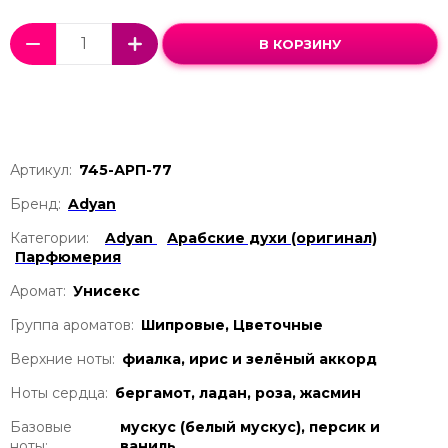
В КОРЗИНУ
Артикул:
745-АРП-77
Бренд:
Adyan
Категории:
Adyan
Арабские духи (оригинал)
Парфюмерия
Аромат:
Унисекс
Группа ароматов:
Шипровые, Цветочные
Верхние ноты:
фиалка, ирис и зелёный аккорд
Ноты сердца:
бергамот, ладан, роза, жасмин
Базовые
мускус (белый мускус), персик и
ноты:
ваниль