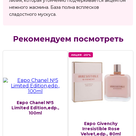
лилия, которая утонченно подчёркивается акцентом
нежного жасмина. База полна всплесков
сладостного мускуса.
Рекомендуем посмотреть
АКЦИЯ -20%
Евро Chanel №5
Limited Edition,edp.,
100ml
Евро Givenchy
Irresistible Rose
Velvet,edp., 80ml