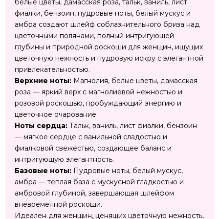
белые цветы, дамасская роза, тальк, ваниль, лист
фиалки, бензоин, пудровые ноты, белый мускус и
амбра создают шлейф соблазнительного бриза над
цветочными полянами, полный интригующей
глубины и природной роскоши для женщин, ищущих
цветочную нежность и пудровую искру с элегантной
привлекательностью.
Верхние ноты:
Магнолия, белые цветы, дамасская
роза — яркий верх с магнолиевой нежностью и
розовой роскошью, пробуждающий энергию и
цветочное очарование.
Ноты сердца:
Тальк, ваниль, лист фиалки, бензоин
— мягкое сердце с ванильной сладостью и
фиалковой свежестью, создающее баланс и
интригующую элегантность.
Базовые ноты:
Пудровые ноты, белый мускус,
амбра — теплая база с мускусной гладкостью и
амбровой глубиной, завершающая шлейфом
вневременной роскоши.
Идеален для женщин, ценящих цветочную нежность,