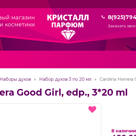
8(925)79
вый магазин
и косметики
Заказать зво
Наборы духов
Набор духов 3 по 20 мл
Carolina Herrera 
era Good Girl, edp., 3*20 ml
В наличии