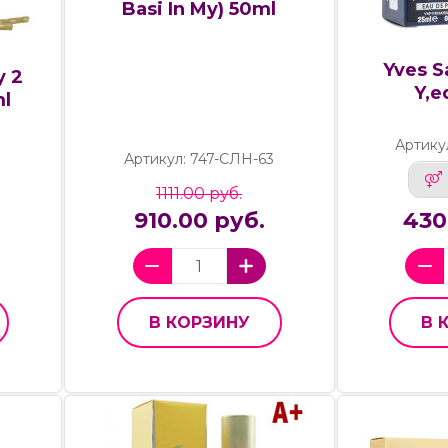
Basi In My) 50ml
Yves S
y 2
Y,e
ml
Артику
Артикул: 747-СЛН-63
1111.00 руб.
910.00 руб.
430
В КОРЗИНУ
В 