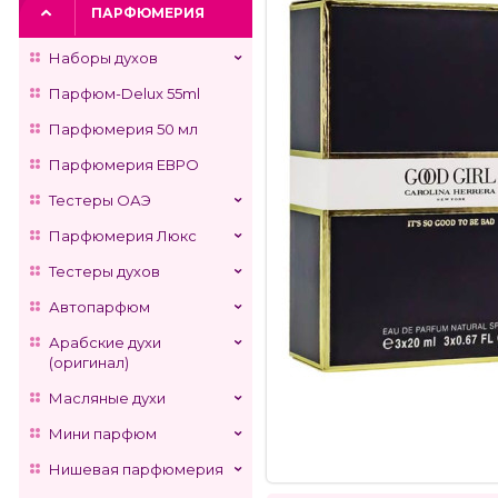
ПАРФЮМЕРИЯ
Наборы духов
Парфюм-Delux 55ml
Парфюмерия 50 мл
Парфюмерия ЕВРО
Тестеры ОАЭ
Парфюмерия Люкс
Тестеры духов
Автопарфюм
Арабские духи
(оригинал)
Масляные духи
Мини парфюм
Нишевая парфюмерия