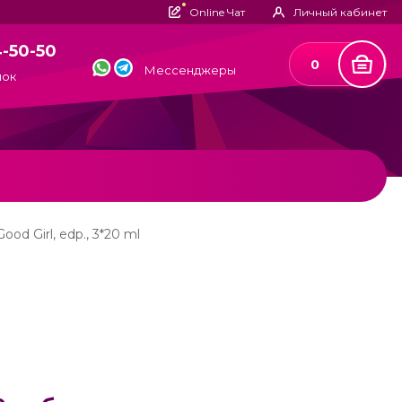
Online Чат
Личный кабинет
4-50-50
0
Мессенджеры
нок
Good Girl, edp., 3*20 ml