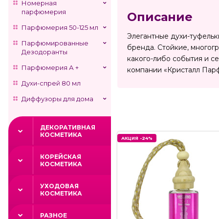
Номерная
парфюмерия
Описание
Парфюмерия 50-125 мл
Элегантные духи-туфельки
Парфюмированные
бренда. Стойкие, многог
Дезодоранты
какого-либо события и с
Парфюмерия А +
компании «Кристалл Пар
Духи-спрей 80 мл
Диффузоры для дома
ДЕКОРАТИВНАЯ
КОСМЕТИКА
АКЦИЯ -24%
КОРЕЙСКАЯ
КОСМЕТИКА
УХОДОВАЯ
КОСМЕТИКА
РАЗНОЕ