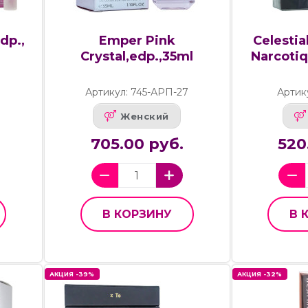
dp.,
Emper Pink
Celestia
Crystal,edp.,35ml
Narcotiq
Артикул: 745-АРП-27
Артик
Женский
705.00 руб.
520
В КОРЗИНУ
В 
АКЦИЯ -39%
АКЦИЯ -32%