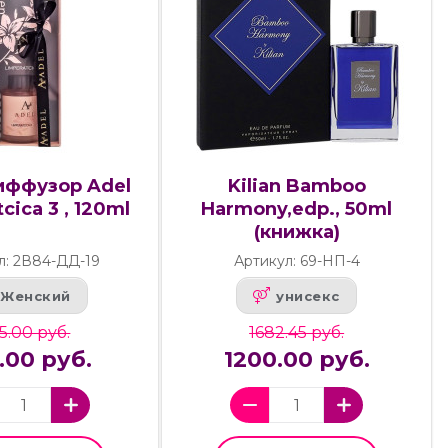
ффузор Adel
Kilian Bamboo
cica 3 , 120ml
Harmony,edp., 50ml
(книжка)
л: 2В84-ДД-19
Артикул: 69-НП-4
Женский
унисекс
25.00 руб.
1682.45 руб.
.00 руб.
1200.00 руб.