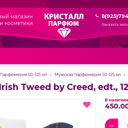
8(925)79
вый магазин
и косметики
Заказать зво
Парфюмерия 50-125 мл
Мужская парфюмерия 50-125 мл
rish Tweed by Creed, edt., 1
В наличии
450.00