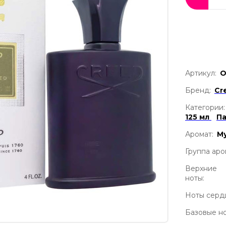
Артикул:
О
Бренд:
Cr
Категории:
125 мл
П
Аромат:
М
Группа аро
Верхние
ноты:
Ноты серд
Базовые но