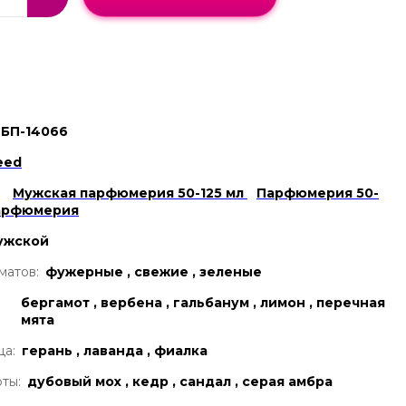
БП-14066
eed
Мужская парфюмерия 50-125 мл
Парфюмерия 50-
арфюмерия
ужской
матов:
фужерные , свежие , зеленые
бергамот , вербена , гальбанум , лимон , перечная
мята
ца:
герань , лаванда , фиалка
ты:
дубовый мох , кедр , сандал , серая амбра