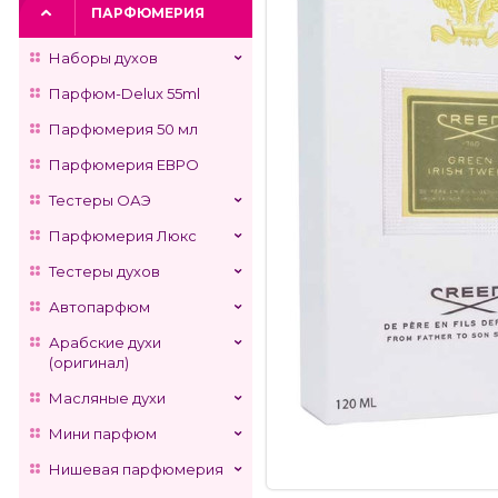
ПАРФЮМЕРИЯ
Наборы духов
Парфюм-Delux 55ml
Парфюмерия 50 мл
Парфюмерия ЕВРО
Тестеры ОАЭ
Парфюмерия Люкс
Тестеры духов
Автопарфюм
Арабские духи
(оригинал)
Масляные духи
Мини парфюм
Нишевая парфюмерия