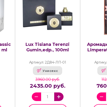
assic
Lux Tisiana Terenzi
Аромади
0 ml
Gumin,edp., 100ml
Limperat
Артикул: 2Д84-ЛП-01
Артику
Унисекс
3960.00 руб.
11
2435.00 руб.
760