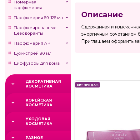
Номерная
парфюмерия
Описание
Парфюмерия 50-125 мл
Сдержанная и изысканная 
Парфюмированные
Дезодоранты
энергичным сочетанием бе
Приглашаем оформить зак
Парфюмерия А +
Духи-спрей 80 мл
Диффузоры для дома
ДЕКОРАТИВНАЯ
ХИТ ПРОДАЖ
КОСМЕТИКА
КОРЕЙСКАЯ
КОСМЕТИКА
УХОДОВАЯ
КОСМЕТИКА
РАЗНОЕ