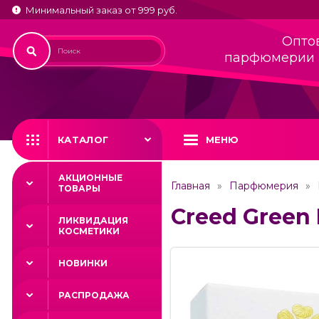
Минимальный заказ от 999 руб.
Опто
парфюмерии 
КАТАЛОГ
МЕНЮ
АКЦИОННЫЕ
Главная
Парфюмерия
ТОВАРЫ
Creed Green I
ЛИКВИДАЦИЯ
КОСМЕТИКИ
НОВИНКИ
РАСПРОДАЖА