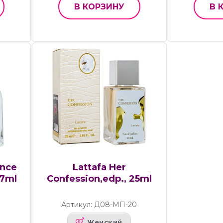
В КОРЗИНУ
В 
ance
Lattafa Her
67ml
Confession,edp., 25ml
Артикул: Д08-МП-20
Женский