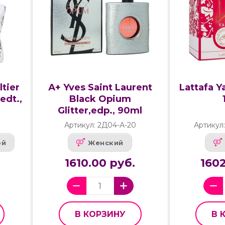
tier
А+ Yves Saint Laurent
Lattafa Y
edt.,
Black Opium
Glitter,edp., 90ml
Артикул: 2Д04-А-20
Артикул
ой
Женский
1610.00 руб.
1602
В КОРЗИНУ
В 