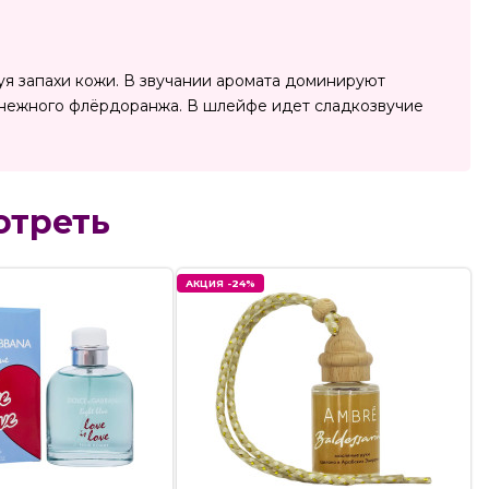
руя запахи кожи. В звучании аромата доминируют
и нежного флёрдоранжа. В шлейфе идет сладкозвучие
отреть
АКЦИЯ -24%