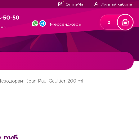
Online Чат
Личный кабинет
4-50-50
0
Мессенджеры
нок
езодорант Jean Paul Gaultier, 200 ml
 руб.