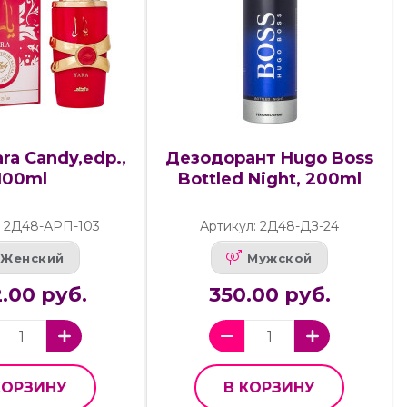
ara Candy,edp.,
Дезодорант Hugo Boss
100ml
Bottled Night, 200ml
: 2Д48-АРП-103
Артикул: 2Д48-ДЗ-24
Женский
Мужской
.00 руб.
350.00 руб.
КОРЗИНУ
В КОРЗИНУ