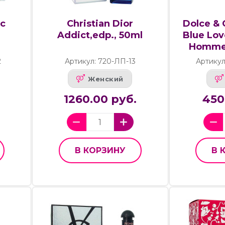
ic
Christian Dior
Dolce & 
l
Addict,edp., 50ml
Blue Lov
Homme,
2
Артикул: 720-ЛП-13
Артикул
Женский
1260.00 руб.
450
В КОРЗИНУ
В 