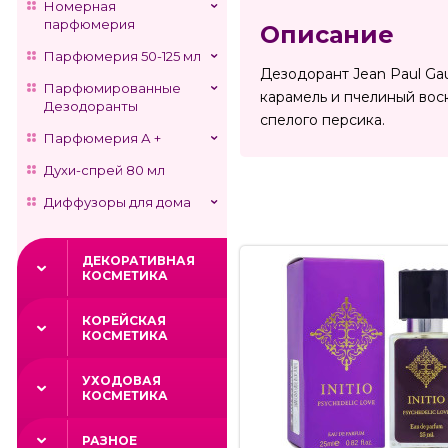
Номерная
парфюмерия
Описание
Парфюмерия 50-125 мл
Дезодорант Jean Paul Gau
Парфюмированные
карамель и пчелиный вос
Дезодоранты
спелого персика.
Парфюмерия А +
Духи-спрей 80 мл
Диффузоры для дома
ДЕКОРАТИВНАЯ
КОСМЕТИКА
КОРЕЙСКАЯ
КОСМЕТИКА
УХОДОВАЯ
КОСМЕТИКА
РАЗНОЕ