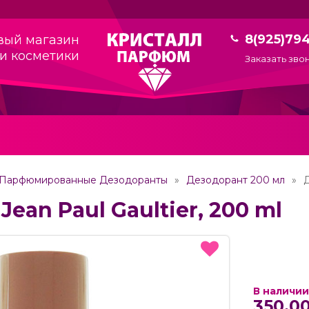
8(925)79
вый магазин
и косметики
Заказать зво
Парфюмированные Дезодоранты
Дезодорант 200 мл
Д
ean Paul Gaultier, 200 ml
В наличии
350.00