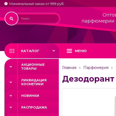
Минимальный заказ от 999 руб.
Опто
парфюмерии 
КАТАЛОГ
МЕНЮ
АКЦИОННЫЕ
Главная
Парфюмерия
ТОВАРЫ
Дезодорант J
ЛИКВИДАЦИЯ
КОСМЕТИКИ
НОВИНКИ
РАСПРОДАЖА