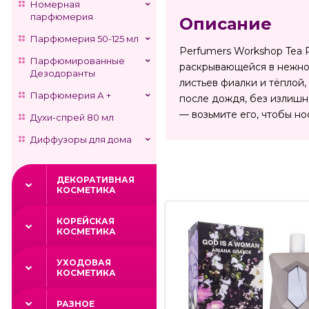
Номерная
парфюмерия
Описание
Парфюмерия 50-125 мл
Perfumers Workshop Tea 
Парфюмированные
раскрывающейся в нежно-
Дезодоранты
листьев фиалки и тёплой
Парфюмерия А +
после дождя, без излишн
— возьмите его, чтобы но
Духи-спрей 80 мл
Диффузоры для дома
ДЕКОРАТИВНАЯ
КОСМЕТИКА
КОРЕЙСКАЯ
КОСМЕТИКА
УХОДОВАЯ
КОСМЕТИКА
РАЗНОЕ