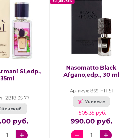
АКЦИЯ -34%
Nasomatto Black
rmani Si,edp.,
Afgano,edp., 30 ml
35ml
Артикул: 869-НП-51
л: 2В18-35-77
Унисекс
Женский
1505.35 руб.
.00 руб.
990.00 руб.