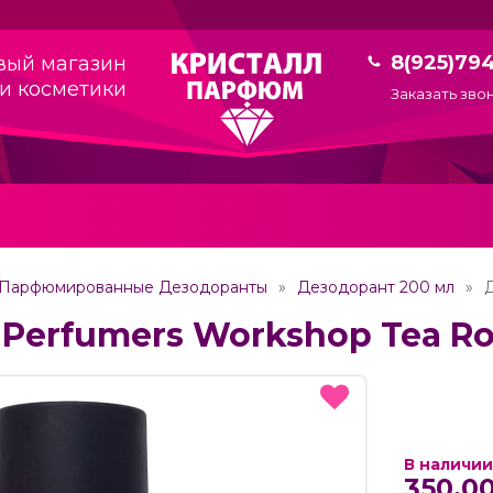
8(925)79
вый магазин
и косметики
Заказать зво
Парфюмированные Дезодоранты
Дезодорант 200 мл
Perfumers Workshop Tea Ro
В наличии
350.00