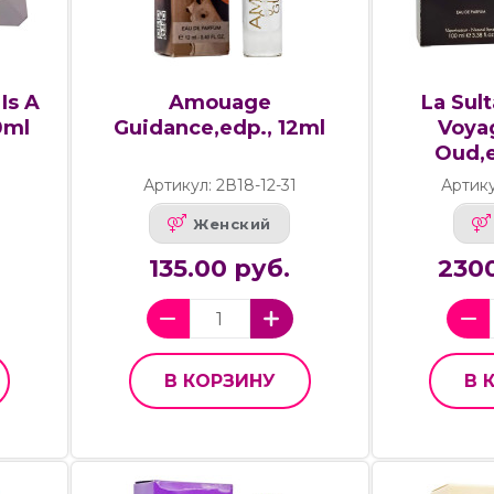
Is A
Amouage
La Sul
0ml
Guidance,edp., 12ml
Voya
Oud,e
Артикул: 2В18-12-31
Артик
Женский
135.00 руб.
2300
В КОРЗИНУ
В 