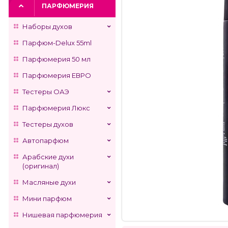
ПАРФЮМЕРИЯ
Наборы духов
Парфюм-Delux 55ml
Парфюмерия 50 мл
Парфюмерия ЕВРО
Тестеры ОАЭ
Парфюмерия Люкс
Тестеры духов
Автопарфюм
Арабские духи
(оригинал)
Масляные духи
Мини парфюм
Нишевая парфюмерия