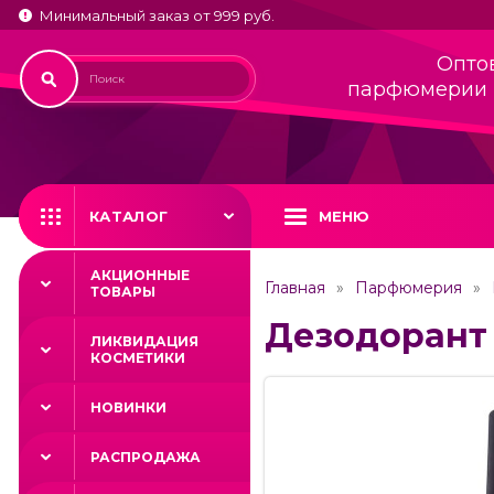
Минимальный заказ от 999 руб.
Опто
парфюмерии 
КАТАЛОГ
МЕНЮ
АКЦИОННЫЕ
Главная
Парфюмерия
ТОВАРЫ
Дезодорант 
ЛИКВИДАЦИЯ
КОСМЕТИКИ
НОВИНКИ
РАСПРОДАЖА