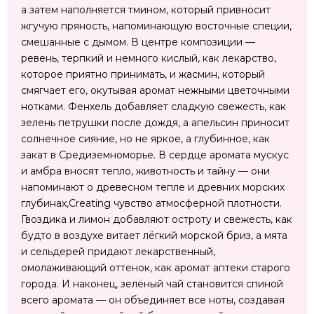
а затем наполняется тмином, который привносит
жгучую пряность, напоминающую восточные специи,
смешанные с дымом. В центре композиции —
ревень, терпкий и немного кислый, как лекарство,
которое приятно принимать, и жасмин, который
смягчает его, окутывая аромат нежными цветочными
нотками. Фенхель добавляет сладкую свежесть, как
зелень петрушки после дождя, а апельсин приносит
солнечное сияние, но не яркое, а глубинное, как
закат в Средиземноморье. В сердце аромата мускус
и амбра вносят тепло, животность и тайну — они
напоминают о древесном тепле и древних морских
глубинах,Creating чувство атмосферной плотности.
Гвоздика и лимон добавляют остроту и свежесть, как
будто в воздухе витает лёгкий морской бриз, а мята
и сельдерей придают лекарственный,
омолаживающий оттенок, как аромат аптеки старого
города. И наконец, зелёный чай становится спиной
всего аромата — он объединяет все ноты, создавая