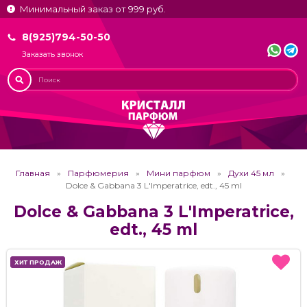
Минимальный заказ от 999 руб.
8(925)794-50-50
Заказать звонок
Главная
Парфюмерия
Мини парфюм
Духи 45 мл
Dolce & Gabbana 3 L'Imperatrice, edt., 45 ml
Dolce & Gabbana 3 L'Imperatrice,
edt., 45 ml
ХИТ ПРОДАЖ
ХИТ ПРОДАЖ