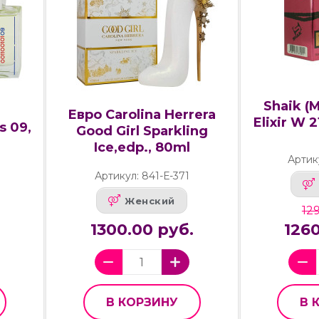
Shaik (
Евро Carolina Herrera
Elixir W 2
s 09,
Good Girl Sparkling
Ice,edp., 80ml
Артик
Артикул: 841-Е-371
Женский
129
1300.00 руб.
1260
В КОРЗИНУ
В 