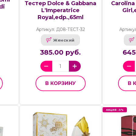
Тестер Dolce & Gabbana
Carolina
di
L'Imperatrice
Girl
Royal,edp.,65ml
Артикул: Д08-ТЕСТ-32
Артику
Женский
385.00 руб.
645
В КОРЗИНУ
В 
АКЦИЯ -3%