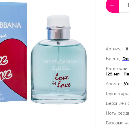
Артикул:
8
Бренд:
Do
Категории:
125 мл
П
Аромат:
У
Группа аро
Верхние но
Ноты серд
Базовые но