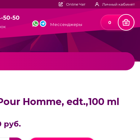
Online Чат
Личный кабинет
4-50-50
0
Мессенджеры
нок
 Pour Homme, edt.,100 ml
 руб.