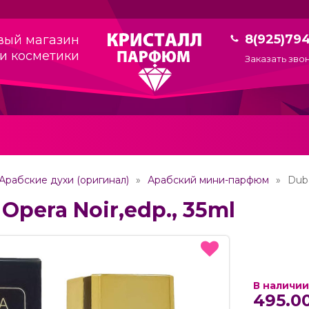
8(925)79
вый магазин
и косметики
Заказать зво
Арабские духи (оригинал)
Арабский мини-парфюм
Duba
Opera Noir,edp., 35ml
В наличии
495.00