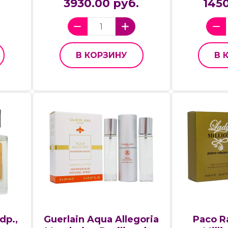
3930.00 руб.
1450
В КОРЗИНУ
В 
dp.,
Guerlain Aqua Allegoria
Paco R