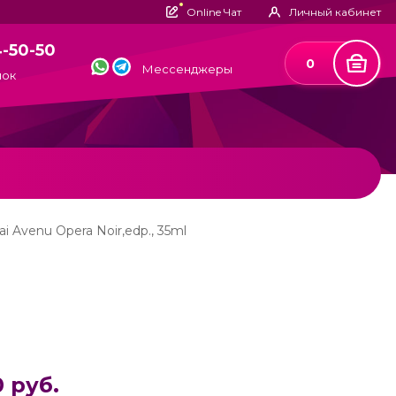
Online Чат
Личный кабинет
4-50-50
0
Мессенджеры
нок
i Avenu Opera Noir,edp., 35ml
 руб.