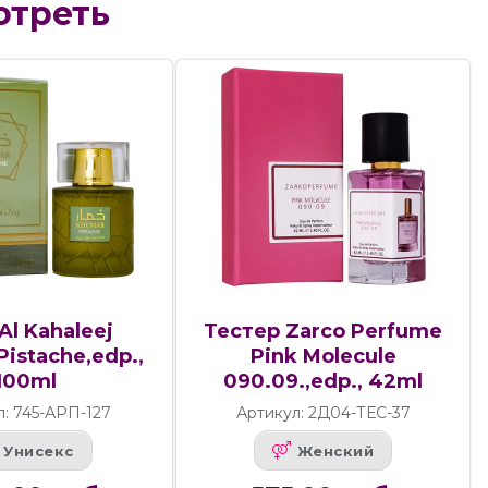
отреть
Al Kahaleej
Тестер Zarco Perfume
istache,edp.,
Pink Molecule
100ml
090.09.,edp., 42ml
л: 745-АРП-127
Артикул: 2Д04-ТЕС-37
Унисекс
Женский