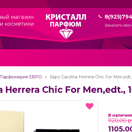
8(925)79
вый магазин
и косметики
Заказать зво
Парфюмерия ЕВРО
Евро Carolina Herrera Chic For Men,edt.
 Herrera Chic For Men,edt., 
В наличии
1120.00 р
1105.0