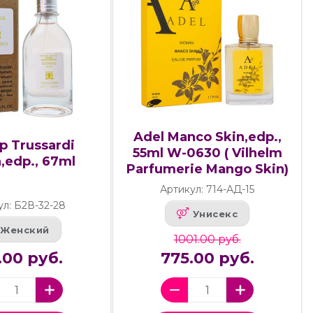
Adel Manco Skin,edp.,
р Trussardi
55ml W-0630 ( Vilhelm
,edp., 67ml
Parfumerie Mango Skin)
Артикул: 714-АД-15
ул: Б2В-32-28
Унисекс
Женский
1001.00 руб.
.00 руб.
775.00 руб.