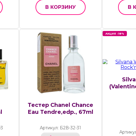
В КОРЗИНУ
В 
АКЦИЯ -18%
Silv
(Valentin
e
Тестер Chanel Chance
l
Eau Tendre,edp., 67ml
03
Артикул: Б2В-32-31
Артику