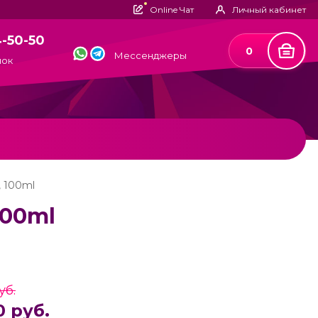
Online Чат
Личный кабинет
4-50-50
0
Мессенджеры
нок
, 100ml
100ml
уб.
0 руб.