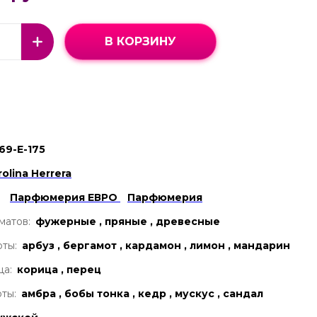
В КОРЗИНУ
69-Е-175
rolina Herrera
Парфюмерия ЕВРО
Парфюмерия
матов:
фужерные , пряные , древесные
ты:
арбуз , бергамот , кардамон , лимон , мандарин
ца:
корица , перец
ты:
амбра , бобы тонка , кедр , мускус , сандал