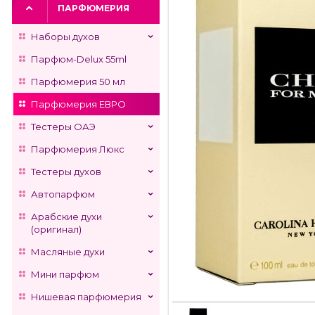
ПАРФЮМЕРИЯ
Наборы духов
Парфюм-Delux 55ml
Парфюмерия 50 мл
Парфюмерия ЕВРО
Тестеры ОАЭ
Парфюмерия Люкс
Тестеры духов
Автопарфюм
Арабские духи
(оригинал)
Масляные духи
Мини парфюм
Нишевая парфюмерия