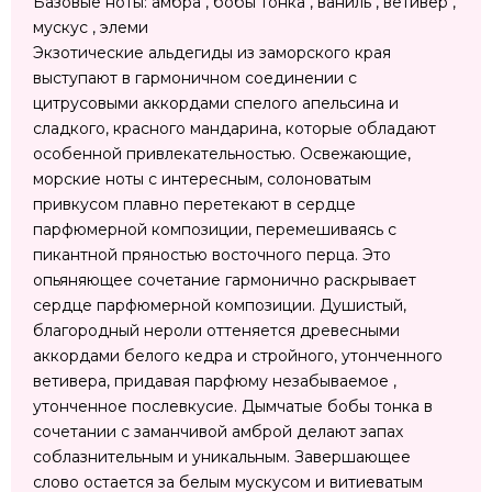
Базовые ноты: амбра , бобы тонка , ваниль , ветивер ,
мускус , элеми
Экзотические альдегиды из заморского края
выступают в гармоничном соединении с
цитрусовыми аккордами спелого апельсина и
сладкого, красного мандарина, которые обладают
особенной привлекательностью. Освежающие,
морские ноты с интересным, солоноватым
привкусом плавно перетекают в сердце
парфюмерной композиции, перемешиваясь с
пикантной пряностью восточного перца. Это
опьяняющее сочетание гармонично раскрывает
сердце парфюмерной композиции. Душистый,
благородный нероли оттеняется древесными
аккордами белого кедра и стройного, утонченного
ветивера, придавая парфюму незабываемое ,
утонченное послевкусие. Дымчатые бобы тонка в
сочетании с заманчивой амброй делают запах
соблазнительным и уникальным. Завершающее
слово остается за белым мускусом и витиеватым