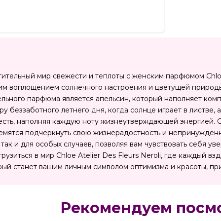
ительный мир свежести и теплоты с женским парфюмом Chloe A
им воплощением солнечного настроения и цветущей природы,
ельного парфюма является апельсин, который наполняет комп
 беззаботного летнего дня, когда солнце играет в листве, 
сть, наполняя каждую ноту жизнеутверждающей энергией. Chl
емятся подчеркнуть свою жизнерадостность и непринуждённ
 так и для особых случаев, позволяя вам чувствовать себя 
рузиться в мир Chloe Atelier Des Fleurs Neroli, где каждый в
рый станет вашим личным символом оптимизма и красоты, п
Рекомендуем посм