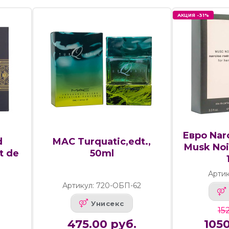
АКЦИЯ -31%
Евро Nar
d
MAC Turquatic,edt.,
Musk Noir
t de
50ml
Артик
Артикул: 720-ОБП-62
Унисекс
15
475.00 руб.
1050