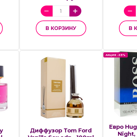
В КОРЗИНУ
В 
АКЦИЯ -39%
Евро Hug
y
Диффузор Tom Ford
Night,