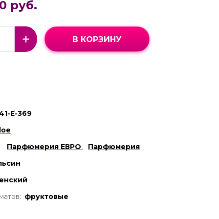
0 руб.
В КОРЗИНУ
41-Е-369
loe
Парфюмерия ЕВРО
Парфюмерия
льсин
енский
матов:
фруктовые