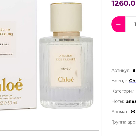
1260.0
Артикул:
8
Бренд:
Ch
Категории:
Ноты:
апе
Аромат:
Ж
Группа аро