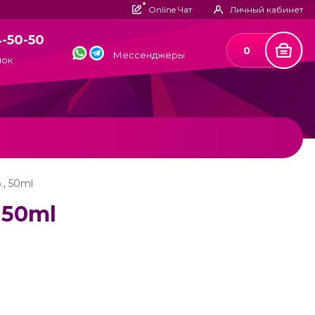
Online Чат
Личный кабинет
4-50-50
0
Мессенджеры
нок
., 50ml
, 50ml