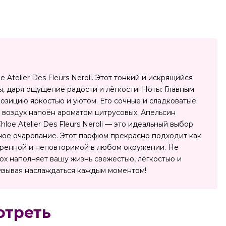
telier Des Fleurs Neroli. Этот тонкий и искрящийся
 даря ощущение радости и лёгкости. Ноты: Главным
озицию яркостью и уютом. Его сочные и сладковатые
а воздух напоён ароматом цитрусовых. Апельсин
oe Atelier Des Fleurs Neroli — это идеальный выбор
ое очарование. Этот парфюм прекрасно подходит как
уверенной и неповторимой в любом окружении. Не
здох наполняет вашу жизнь свежестью, лёгкостью и
ризывая наслаждаться каждым моментом!
отреть