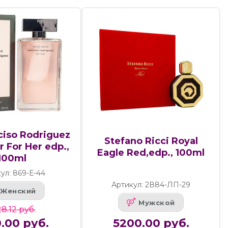
ciso Rodriguez
Stefano Ricci Royal
 For Her edp.,
Eagle Red,edp., 100ml
100ml
ул: 869-Е-44
Артикул: 2В84-ЛП-29
Женский
Мужской
28.12 руб.
.00 руб.
5200.00 руб.