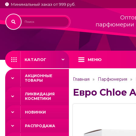
Минимальный заказ от 999 руб.
Опто
парфюмерии 
КАТАЛОГ
МЕНЮ
АКЦИОННЫЕ
Главная
Парфюмерия
ТОВАРЫ
Евро Chloe At
ЛИКВИДАЦИЯ
КОСМЕТИКИ
НОВИНКИ
РАСПРОДАЖА