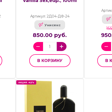
l
Vanilla Sex,edp., 100ml
Артик
2
Артикул: 2Д04-ДФ-24
Унисекс
15
850.00 руб.
950
В КОРЗИНУ
В 
АКЦИЯ -42%