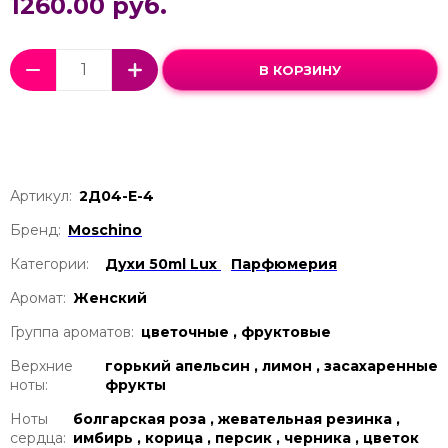
1260.00 руб.
В КОРЗИНУ
Артикул:
2Д04-Е-4
Бренд:
Moschino
Категории:
Духи 50ml Lux
Парфюмерия
Аромат:
Женский
Группа ароматов:
цветочные , фруктовые
Верхние
горький апельсин , лимон , засахаренные
ноты:
фрукты
Ноты
болгарская роза , жевательная резинка ,
сердца:
имбирь , корица , персик , черника , цветок