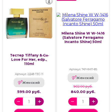
Milena Shine W W-1416
(Salvatore Ferragamo
Incanto Shine) 50ml
Тестер Tiffany & ̶C̶o̶
Love For Her, edp.,
110ml
Артикул: 747-НМП-85
Артикул: 2Д48-ТЕС-11
Женский
Женский
902.00 руб.
599.00 руб.
840.00 руб.