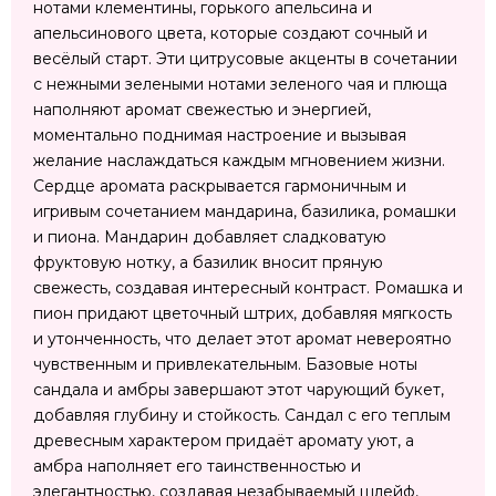
нотами клементины, горького апельсина и
апельсинового цвета, которые создают сочный и
весёлый старт. Эти цитрусовые акценты в сочетании
с нежными зелеными нотами зеленого чая и плюща
наполняют аромат свежестью и энергией,
моментально поднимая настроение и вызывая
желание наслаждаться каждым мгновением жизни.
Сердце аромата раскрывается гармоничным и
игривым сочетанием мандарина, базилика, ромашки
и пиона. Мандарин добавляет сладковатую
фруктовую нотку, а базилик вносит пряную
свежесть, создавая интересный контраст. Ромашка и
пион придают цветочный штрих, добавляя мягкость
и утонченность, что делает этот аромат невероятно
чувственным и привлекательным. Базовые ноты
сандала и амбры завершают этот чарующий букет,
добавляя глубину и стойкость. Сандал с его теплым
древесным характером придаёт аромату уют, а
амбра наполняет его таинственностью и
элегантностью, создавая незабываемый шлейф,