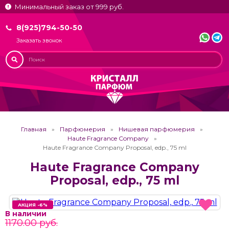
Минимальный заказ от 999 руб.
8(925)794-50-50
Заказать звонок
Главная
Парфюмерия
Нишевая парфюмерия
Haute Fragrance Company
Haute Fragrance Company Proposal, edp., 75 ml
Haute Fragrance Company
Proposal, edp., 75 ml
АКЦИЯ -6%
АКЦИЯ -6%
В наличии
1170.00 руб.