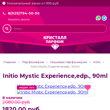
Минимальный заказ от 999 руб.
8(925)794-50-50
Заказать звонок
Главная
Парфюмерия
Нишевая парфюмерия
Initio
Initio Mystic Experience,edp., 90ml
Initio Mystic Experience,edp., 90ml
АКЦИЯ -13%
АКЦИЯ -13%
В наличии
2080.00 руб.
1820.00 руб.