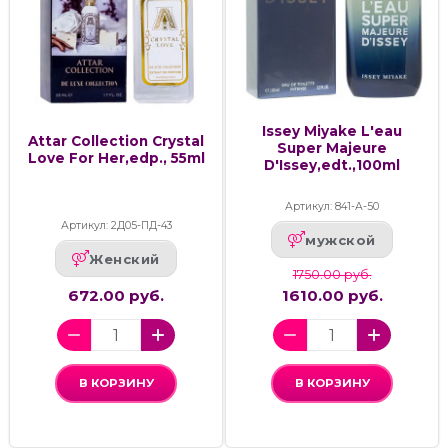
Issey Miyake L'eau
Attar Collection Crystal
Super Majeure
Love For Her,edp., 55ml
D'Issey,edt.,100ml
Артикул: 841-А-50
Артикул: 2Д05-ПД-43
мужской
Женский
1750.00 руб.
672.00 руб.
1610.00 руб.
В КОРЗИНУ
В КОРЗИНУ