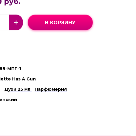
0 руб.
В КОРЗИНУ
69-МПГ-1
liette Has A Gun
Духи 25 мл
Парфюмерия
енский