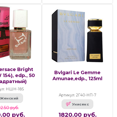
ersace Bright
Bvlgari Le Gemme
 154), edp., 50
Amunae,edp., 125ml
вадратный)
ул: НШН-185
Артикул: 2Г40-НП-7
Женский
Унисекс
2.50 руб.
.00 руб.
1820.00 руб.