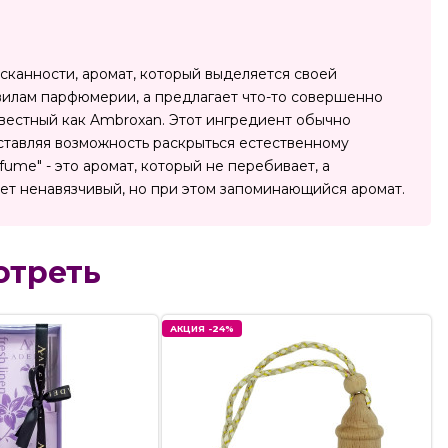
ысканности, аромат, который выделяется своей
авилам парфюмерии, а предлагает что-то совершенно
звестный как Ambroxan. Этот ингредиент обычно
оставляя возможность раскрыться естественному
ume" - это аромат, который не перебивает, а
ищет ненавязчивый, но при этом запоминающийся аромат.
отреть
АКЦИЯ -24%