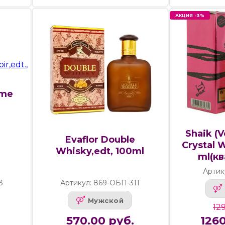
АКЦИЯ -3%
mme
l
Shaik (V
Evaflor Double
Crystal W
Whisky,edt, 100ml
ml(к
Артик
3
Артикул: 869-ОБП-311
Мужской
129
570.00 руб.
1260