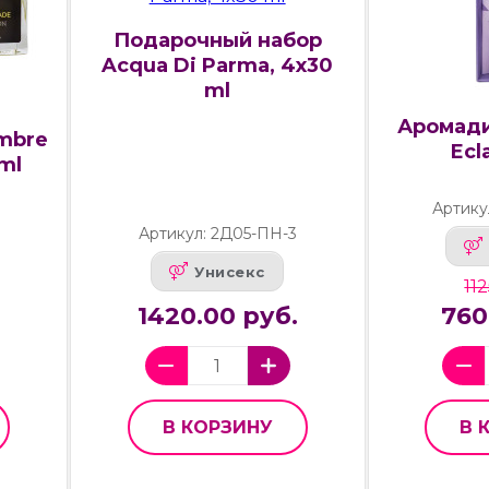
Подарочный набор
Acqua Di Parma, 4x30
ml
Аромади
Ombre
Ecl
ml
Артику
1
Артикул: 2Д05-ПН-3
Унисекс
11
1420.00 руб.
760
В КОРЗИНУ
В 