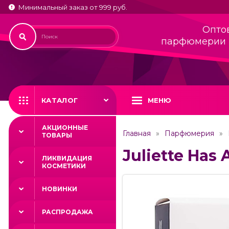
Минимальный заказ от 999 руб.
Опто
парфюмерии 
КАТАЛОГ
МЕНЮ
АКЦИОННЫЕ
Главная
Парфюмерия
ТОВАРЫ
Juliette Has 
ЛИКВИДАЦИЯ
КОСМЕТИКИ
НОВИНКИ
РАСПРОДАЖА