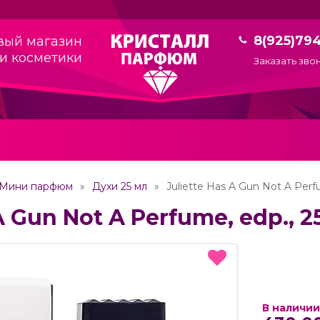
8(925)79
вый магазин
и косметики
Заказать зво
Мини парфюм
Духи 25 мл
Juliette Has A Gun Not A Perf
A Gun Not A Perfume, edp., 2
В наличии