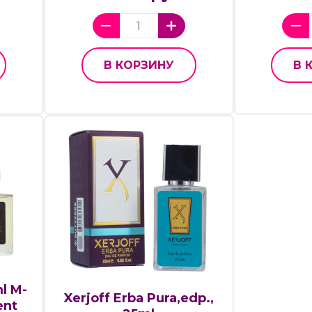
В КОРЗИНУ
В 
l M-
Xerjoff Erba Pura,edp.,
ent