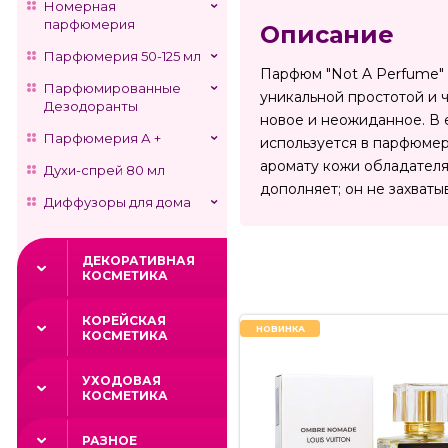
Номерная
парфюмерия
Описание
Парфюмерия 50-125 мл
Парфюм "Not A Perfume" о
Парфюмированные
уникальной простотой и 
Дезодоранты
новое и неожиданное. В е
Парфюмерия А +
используется в парфюмери
аромату кожи обладателя 
Духи-спрей 80 мл
дополняет; он не захваты
Диффузоры для дома
ДЕКОРАТИВНАЯ
КОСМЕТИКА
КОРЕЙСКАЯ
НОВИНКА
КОСМЕТИКА
УХОДОВАЯ
КОСМЕТИКА
РАЗНОЕ