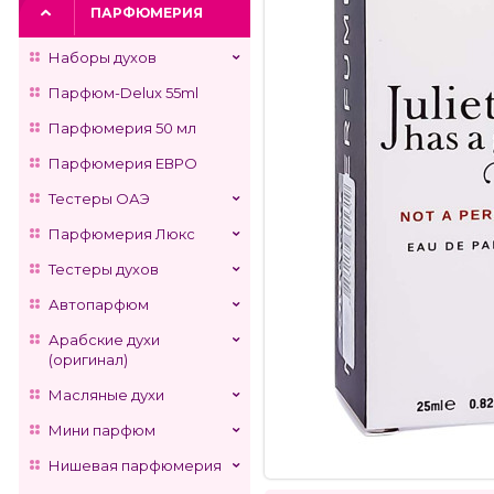
ПАРФЮМЕРИЯ
Наборы духов
Парфюм-Delux 55ml
Парфюмерия 50 мл
Парфюмерия ЕВРО
Тестеры ОАЭ
Парфюмерия Люкс
Тестеры духов
Автопарфюм
Арабские духи
(оригинал)
Масляные духи
Мини парфюм
Нишевая парфюмерия