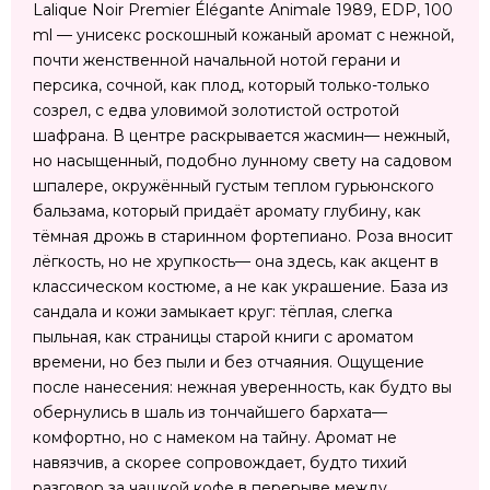
Lalique Noir Premier Élégante Animale 1989, EDP, 100
ml — унисекс роскошный кожаный аромат с нежной,
почти женственной начальной нотой герани и
персика, сочной, как плод, который только-только
созрел, с едва уловимой золотистой остротой
шафрана. В центре раскрывается жасмин— нежный,
но насыщенный, подобно лунному свету на садовом
шпалере, окружённый густым теплом гурьюнского
бальзама, который придаёт аромату глубину, как
тёмная дрожь в старинном фортепиано. Роза вносит
лёгкость, но не хрупкость— она здесь, как акцент в
классическом костюме, а не как украшение. База из
сандала и кожи замыкает круг: тёплая, слегка
пыльная, как страницы старой книги с ароматом
времени, но без пыли и без отчаяния. Ощущение
после нанесения: нежная уверенность, как будто вы
обернулись в шаль из тончайшего бархата—
комфортно, но с намеком на тайну. Аромат не
навязчив, а скорее сопровождает, будто тихий
разговор за чашкой кофе в перерыве между