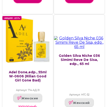
АКЦИЯ -23%
Golden Silva Niche 036
Simimi Reve De Sisa,
edp., 65 ml
Adel Done,edp., 55ml
W-0606 (Rilian Good
Girl Gone Bad)
Артикул: 714-АД-31
Артикул: НГС-32
Женские
Женский
1001.00 руб.