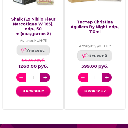
Shaik (Ex Nihilo Fleur
Тестер Christina
Narcotique W 165),
Aguilera By Night,edp.,
edp., 50
110ml
ml(квадратный)
Артикул: НШН-75
Артикул: 2Д48-ТЕС-7
Унисекс
Женский
1300.00 руб.
1260.00 руб.
599.00 руб.
В КОРЗИНУ
В КОРЗИНУ