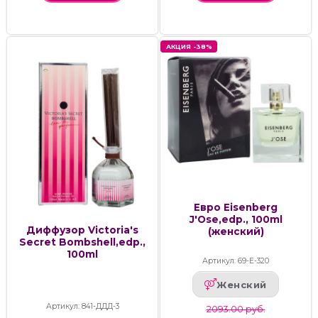
АКЦИЯ -38%
Евро Eisenberg
J'Ose,edp., 100ml
Диффузор Victoria's
(женский)
Secret Bombshell,edp.,
100ml
Артикул: 69-Е-320
Женский
Артикул: 841-ДДД-3
2093.00 руб.