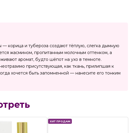
оты — корица и тубероза создают тёплую, слегка дымную
вается жасмином, пропитанным молочным оттенком, а
рживают аромат, будто шёпот на ухо в темноте.
неотразимо присутствующая, как ткань, прилипшая к
когда хочется быть запомненной — нанесите его тонким
отреть
ХИТ ПРОДАЖ