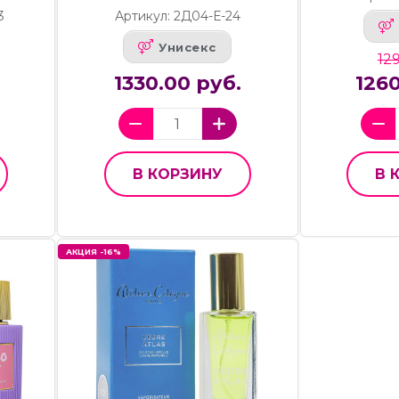
3
Артикул: 2Д04-Е-24
Унисекс
129
.
1330.00 руб.
1260
В КОРЗИНУ
В 
АКЦИЯ -16%