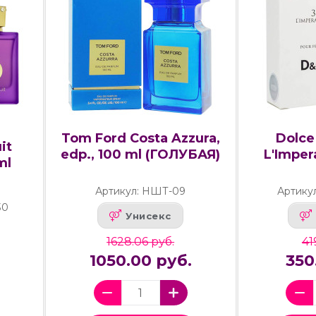
Tom Ford Costa Azzura,
Dolce
it
edp., 100 ml (ГОЛУБАЯ)
L'Imper
ml
Артикул: НШТ-09
Артику
30
Унисекс
1628.06 руб.
41
1050.00 руб.
350