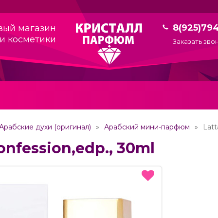
8(925)79
вый магазин
и косметики
Заказать зво
Арабские духи (оригинал)
Арабский мини-парфюм
Latt
onfession,edp., 30ml