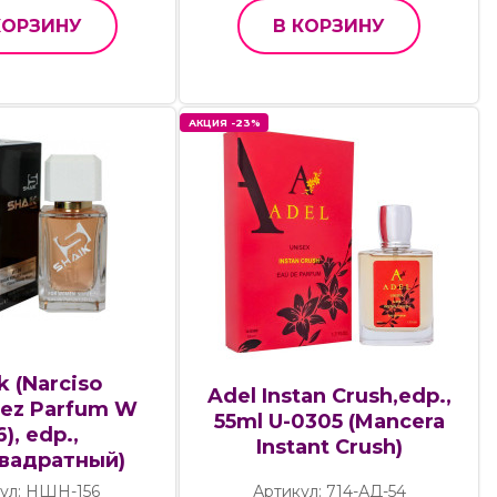
КОРЗИНУ
В КОРЗИНУ
АКЦИЯ -23%
k (Narciso
Adel Instan Crush,edp.,
uez Parfum W
55ml U-0305 (Mancera
6), edp.,
Instant Crush)
квадратный)
ул: НШН-156
Артикул: 714-АД-54