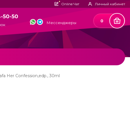
Online Чат
Личный кабинет
4-50-50
0
Мессенджеры
нок
afa Her Confession,edp., 30ml