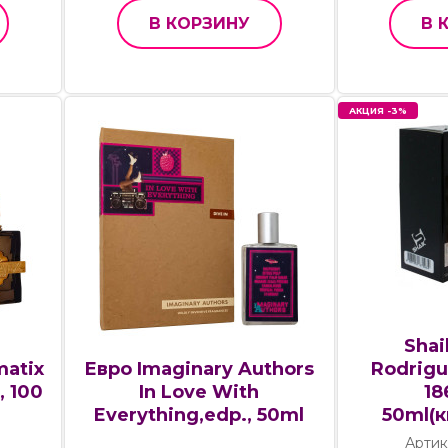
В КОРЗИНУ
В 
АКЦИЯ -3%
Shai
matix
Евро Imaginary Authors
Rodrig
, 100
In Love With
18
Everything,edp., 50ml
50ml(
Артик