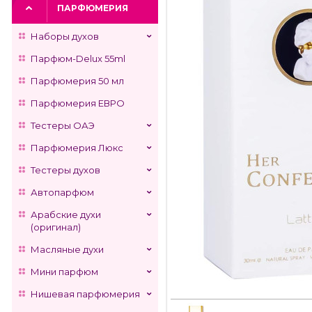
ПАРФЮМЕРИЯ
Наборы духов
Парфюм-Delux 55ml
Парфюмерия 50 мл
Парфюмерия ЕВРО
Тестеры ОАЭ
Парфюмерия Люкс
Тестеры духов
Автопарфюм
Арабские духи
(оригинал)
Масляные духи
Мини парфюм
Нишевая парфюмерия