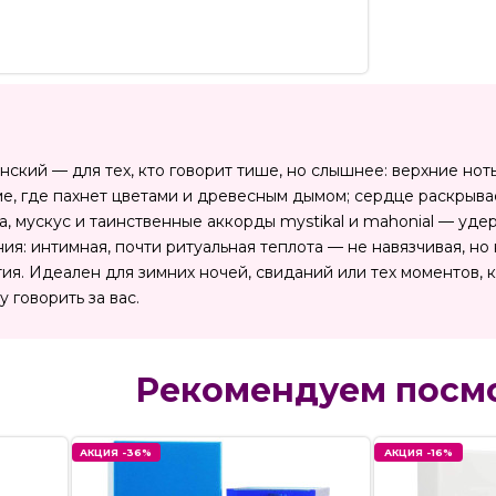
женский — для тех, кто говорит тише, но слышнее: верхние н
раме, где пахнет цветами и древесным дымом; сердце раскры
а, мускус и таинственные аккорды mystikal и mahonial — уде
я: интимная, почти ритуальная теплота — не навязчивая, но 
тия. Идеален для зимних ночей, свиданий или тех моментов, 
 говорить за вас.
Рекомендуем посм
АКЦИЯ -36%
АКЦИЯ -16%