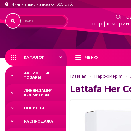
Минимальный заказ от 999 руб.
Опто
парфюмерии 
КАТАЛОГ
МЕНЮ
АКЦИОННЫЕ
Главная
Парфюмерия
ТОВАРЫ
Lattafa Her C
ЛИКВИДАЦИЯ
КОСМЕТИКИ
НОВИНКИ
РАСПРОДАЖА