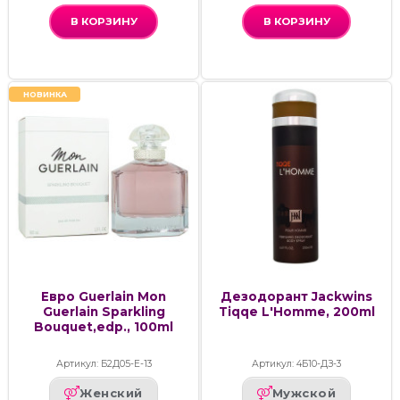
В КОРЗИНУ
В КОРЗИНУ
НОВИНКА
Евро Guerlain Mon
Дезодорант Jackwins
Guerlain Sparkling
Tiqqe L'Homme, 200ml
Bouquet,edp., 100ml
Артикул: Б2Д05-Е-13
Артикул: 4Б10-ДЗ-3
Женский
Мужской