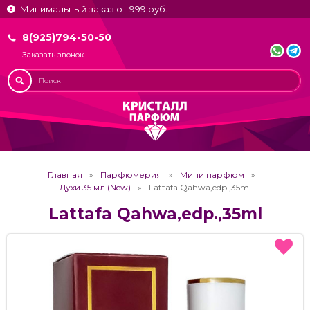
Минимальный заказ от 999 руб.
8(925)794-50-50
Заказать звонок
Главная
Парфюмерия
Мини парфюм
Духи 35 мл (New)
Lattafa Qahwa,edp.,35ml
Lattafa Qahwa,edp.,35ml