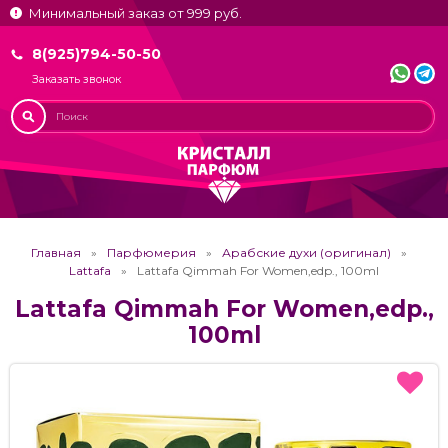
Минимальный заказ от 999 руб.
8(925)794-50-50
Заказать звонок
Главная
Парфюмерия
Арабские духи (оригинал)
Lattafa
Lattafa Qimmah For Women,edp., 100ml
Lattafa Qimmah For Women,edp.,
100ml