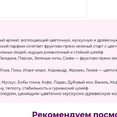
ый аромат, воплощающий цветочную, мускусную и древесную
кий парфюм сочетает фруктово-пряно-зеленый старт с цве
тильных людей, ищущих романтичный и стойкий шлейф.
Гвоздика, Персик, Зеленые ноты, Слива — фруктово-пряно-зе
Роза, Пион, Иланг-иланг, Кориандр, Жасмин, Лилия — цвето
 Мускус, Бобы тонка, Кофе, Ладан, Дубовый мох, Ваниль, Ке
у, теплоту, стабильность и гурманский шлейф.
т людям, ценящим цветочно-мускусно-древесную 
Рекомендуем посм