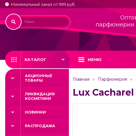
Минимальный заказ от 999 руб.
Опто
парфюмерии 
КАТАЛОГ
МЕНЮ
АКЦИОННЫЕ
Главная
Парфюмерия
ТОВАРЫ
Lux Cacharel
ЛИКВИДАЦИЯ
КОСМЕТИКИ
НОВИНКИ
РАСПРОДАЖА