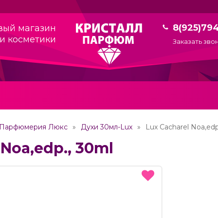
8(925)79
вый магазин
и косметики
Заказать зво
Парфюмерия Люкс
Духи 30мл-Lux
Lux Cacharel Noa,edp
 Noa,edp., 30ml