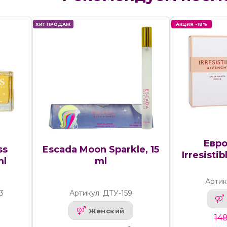
ХИТ ПРОДАЖ
АКЦИЯ -18%
Евро
ss
Escada Moon Sparkle, 15
Irresistib
ml
ml
Артик
3
Артикул: ДТУ-159
Женский
148