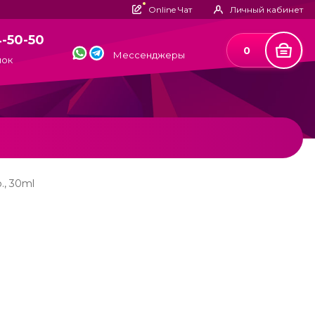
Online Чат
Личный кабинет
4-50-50
0
Мессенджеры
нок
., 30ml