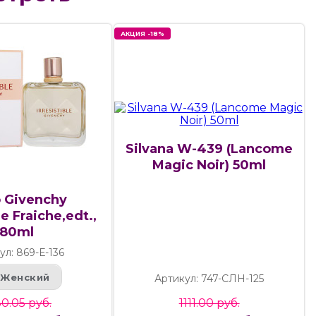
АКЦИЯ -18%
Silvana W-439 (Lancome
Magic Noir) 50ml
 Givenchy
le Fraiche,edt.,
80ml
ул: 869-Е-136
Женский
Артикул: 747-СЛН-125
0.05 руб.
1111.00 руб.