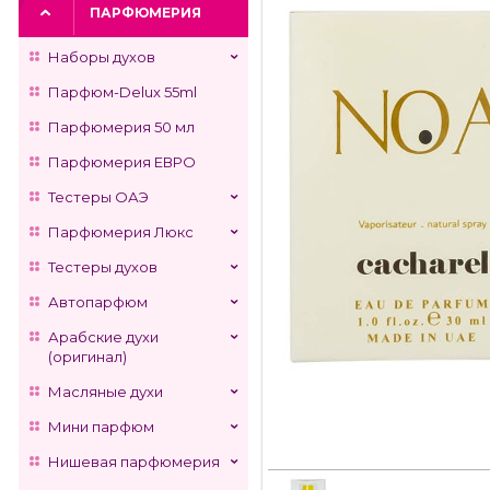
ПАРФЮМЕРИЯ
Наборы духов
Парфюм-Delux 55ml
Парфюмерия 50 мл
Парфюмерия ЕВРО
Тестеры ОАЭ
Парфюмерия Люкс
Тестеры духов
Автопарфюм
Арабские духи
(оригинал)
Масляные духи
Мини парфюм
Нишевая парфюмерия