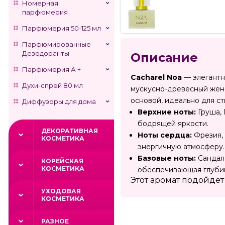
Номерная
парфюмерия
Парфюмерия 50-125 мл
Парфюмированные
Дезодоранты
Описание
Парфюмерия А +
Cacharel Noa
— элегантн
Духи-спрей 80 мл
мускусно-древесный женс
основой, идеально для с
Диффузоры для дома
Верхние ноты:
Груша, 
бодрящей яркости.
ДЕКОРАТИВНАЯ
Ноты сердца:
Фрезия, 
КОСМЕТИКА
энергичную атмосферу.
Базовые ноты:
Сандал,
КОРЕЙСКАЯ
КОСМЕТИКА
обеспечивающая глубин
Этот аромат подойде
УХОДОВАЯ
КОСМЕТИКА
РАЗНОЕ