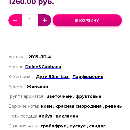
1260.00 руб.
В КОРЗИНУ
Артикул:
2В15-ЛП-4
Бренд:
Dolce&Gabbana
Категории:
Духи 50ml Lux
Парфюмерия
Аромат:
Женский
Группа ароматов:
цветочные , фруктовые
Верхние ноты:
киви , красная смородина , ревень
Ноты сердца:
арбуз , цикламен
Базовые ноты:
грейпфрут , мускус , сандал