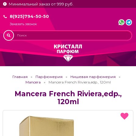
Минимальный заказ от 999 руб.
8(925)794-50-50
Заказать звонок
Главная
Парфюмерия
Нишевая парфюмерия
Mancera
Mancera French Riviera,edp., 120ml
Mancera French Riviera,edp.,
120ml