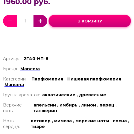
1960.00 руб.
В КОРЗИНУ
Артикул:
2Г40-НП-6
Бренд:
Mancera
Категории:
Парфюмерия
Нишевая парфюмерия
Mancera
Группа ароматов:
акватические , древесные
Верхние
апельсин , имбирь , лимон , перец ,
ноты:
танжерин
Ноты
ветивер , мимоза , морские ноты , сосна ,
сердца:
тиаре