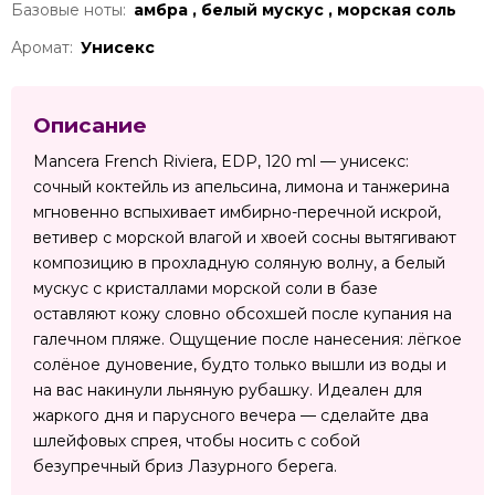
Базовые ноты:
амбра , белый мускус , морская соль
Аромат:
Унисекс
Описание
Mancera French Riviera, EDP, 120 ml — унисекс:
сочный коктейль из апельсина, лимона и танжерина
мгновенно вспыхивает имбирно-перечной искрой,
ветивер с морской влагой и хвоей сосны вытягивают
композицию в прохладную соляную волну, а белый
мускус с кристаллами морской соли в базе
оставляют кожу словно обсохшей после купания на
галечном пляже. Ощущение после нанесения: лёгкое
солёное дуновение, будто только вышли из воды и
на вас накинули льняную рубашку. Идеален для
жаркого дня и парусного вечера — сделайте два
шлейфовых спрея, чтобы носить с собой
безупречный бриз Лазурного берега.