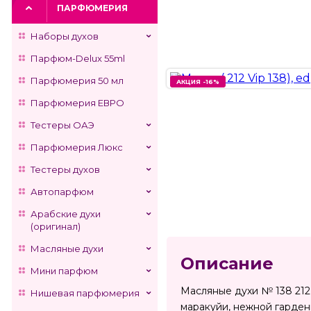
ПАРФЮМЕРИЯ
Наборы духов
Парфюм-Delux 55ml
Парфюмерия 50 мл
АКЦИЯ -16%
АКЦИЯ -16%
Парфюмерия ЕВРО
Тестеры ОАЭ
Парфюмерия Люкс
Тестеры духов
Автопарфюм
Арабские духи
(оригинал)
Масляные духи
Описание
Мини парфюм
Масляные духи № 138 212
Нишевая парфюмерия
маракуйи, нежной гарден