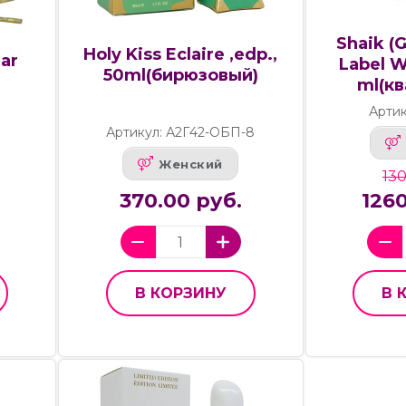
Shaik (
Holy Kiss Eclaire ,edp.,
ar
Label W
50ml(бирюзовый)
ml(к
Арти
Артикул: А2Г42-ОБП-8
Женский
130
370.00 руб.
1260
В КОРЗИНУ
В 