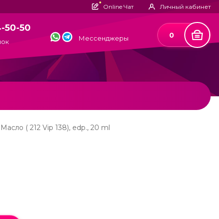
Online Чат
Личный кабинет
4-50-50
0
Мессенджеры
нок
Масло ( 212 Vip 138), edp., 20 ml