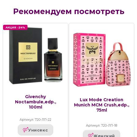
Рекомендуем посмотреть
АКЦИЯ -24%
Givenchy
Lux Mode Creation
Noctambule,edp.,
Munich MCM Crush,edp.,
100ml
75ml
Артикул: 720-ЛП-22
Артикул: 720-ЛП-18
Унисекс
Женский