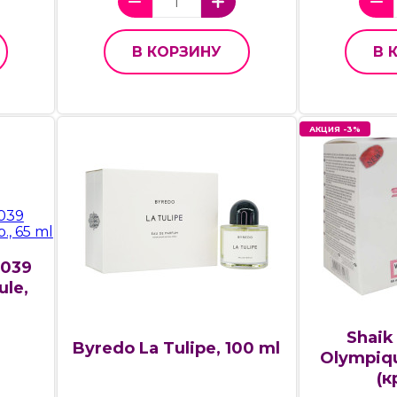
В КОРЗИНУ
В 
АКЦИЯ -3%
 039
ule,
Shaik
Byredo La Tulipe, 100 ml
Olympiqu
(к