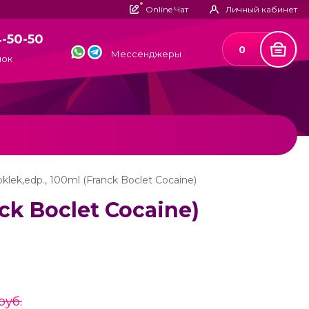
Online Чат
Личный кабинет
4-50-50
0
Мессенджеры
нок
klek,edp., 100ml (Franck Boclet Cocaine)
nck Boclet Cocaine)
руб.