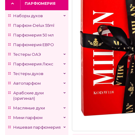
ПАРФЮМЕРИЯ
Наборы духов
Парфюм-Delux 55ml
Парфюмерия 50 мл
Парфюмерия ЕВРО
Тестеры ОАЭ
Парфюмерия Люкс
Тестеры духов
Автопарфюм
Арабские духи
(оригинал)
Масляные духи
Мини парфюм
Нишевая парфюмерия