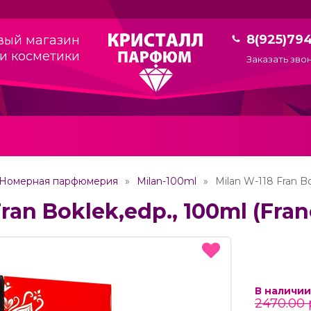
8(925)79
вый магазин
и косметики
Заказать зво
Номерная парфюмерия
Milan-100ml
Milan W-118 Fran Bo
Fran Boklek,edp., 100ml (Fra
В наличии
2470.00 