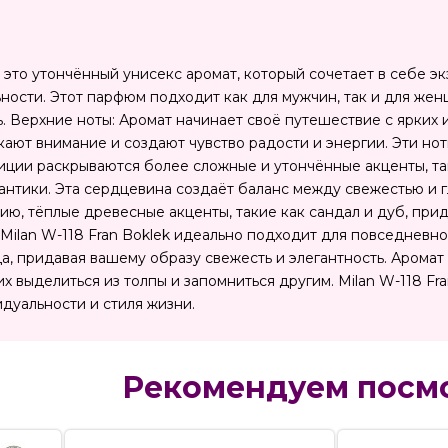
— это утончённый унисекс аромат, который сочетает в себе э
ьности. Этот парфюм подходит как для мужчин, так и для же
. Верхние ноты: Аромат начинает своё путешествие с ярких и
кают внимание и создают чувство радости и энергии. Эти но
иции раскрываются более сложные и утончённые акценты, т
антики. Эта сердцевина создаёт баланс между свежестью и 
ю, тёплые древесные акценты, такие как сандал и дуб, прид
ilan W-118 Fran Boklek идеально подходит для повседневно
да, придавая вашему образу свежесть и элегантность. Арома
 выделиться из толпы и запомниться другим. Milan W-118 Fra
уальности и стиля жизни.
Рекомендуем посм