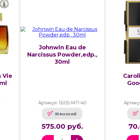
Johnwin Eau de
Narcissus Powder,edp.,
30ml
 Vie
Carol
0ml
Good
4
Артикул: 1Б05-МП-40
Артику
Женский
575.00 руб.
70.