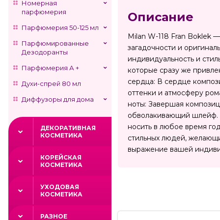
Номерная
парфюмерия
Описание
Парфюмерия 50-125 мл
Milan W-118 Fran Boklek 
Парфюмированные
загадочности и оригинал
Дезодоранты
индивидуальность и стиль
Парфюмерия А +
которые сразу же привле
сердца: В сердце композ
Духи-спрей 80 мл
оттенки и атмосферу ром
Диффузоры для дома
ноты: Завершая композици
обволакивающий шлейф. M
носить в любое время го
ДЕКОРАТИВНАЯ
КОСМЕТИКА
стильных людей, желающих
выражение вашей индивид
КОРЕЙСКАЯ
КОСМЕТИКА
УХОДОВАЯ
КОСМЕТИКА
РАЗНОЕ