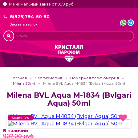
Минимальный заказ от 999 руб.
8(925)794-50-50
Заказать звонок
Главная
Парфюмерия
Номерная парфюмерия
Milena 50ml
Milena BVL Aqua M-1834 (Bvlgari Aqua) 50ml
Milena BVL Aqua M-1834 (Bvlgari
Aqua) 50ml
АКЦИЯ -7%
АКЦИЯ -7%
В наличии
902.00 руб.