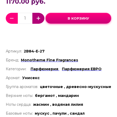
1170.00 руб.
В КОРЗИНУ
Артикул:
2В84-Е-27
Бренд:
Monotheme Fine Fragrances
Категории:
Парфюмерия
Парфюмерия ЕВРО
Аромат:
Унисекс
Группа ароматов:
цветочные , древесно-мускусные
Верхние ноты:
бергамот , мандарин
Ноты сердца:
жасмин , водяная лилия
Базовые ноты:
мускус , пачули , сандал