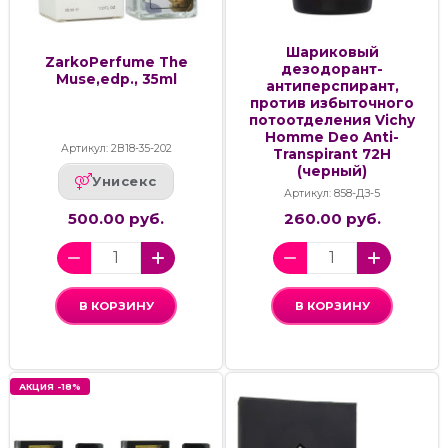
Шариковый
ZarkoPerfume The
дезодорант-
Muse,edp., 35ml
антиперспирант,
против избыточного
потоотделения Vichy
Homme Deo Anti-
Артикул: 2В18-35-202
Transpirant 72H
(черный)
Унисекс
Артикул: 858-ДЗ-5
500.00 руб.
260.00 руб.
В КОРЗИНУ
В КОРЗИНУ
АКЦИЯ -18%