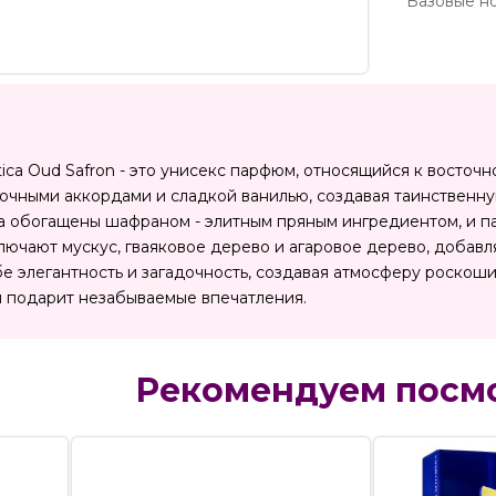
Базовые но
ica Oud Safron - это унисекс парфюм, относящийся к восточ
чными аккордами и сладкой ванилью, создавая таинственну
 обогащены шафраном - элитным пряным ингредиентом, и па
лючают мускус, гваяковое дерево и агаровое дерево, добавл
ебе элегантность и загадочность, создавая атмосферу роско
 подарит незабываемые впечатления.
Рекомендуем посм