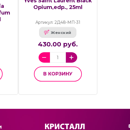
Yves Saint Laurent Black
ia
Opium,edp., 25ml
rfum
l
Артикул: 2Д48-МП-31
Женский
430.00 руб.
В КОРЗИНУ
и