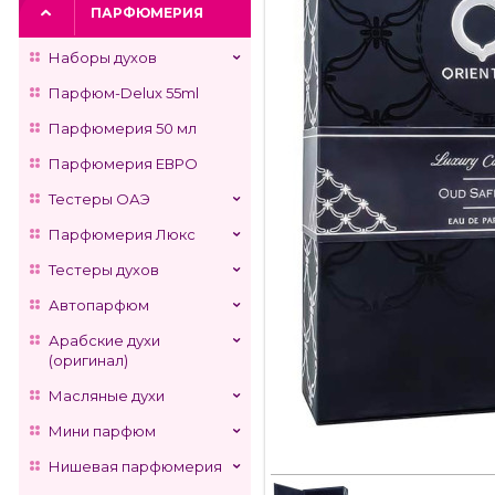
ПАРФЮМЕРИЯ
Наборы духов
Парфюм-Delux 55ml
Парфюмерия 50 мл
Парфюмерия ЕВРО
Тестеры ОАЭ
Парфюмерия Люкс
Тестеры духов
Автопарфюм
Арабские духи
(оригинал)
Масляные духи
Мини парфюм
Нишевая парфюмерия