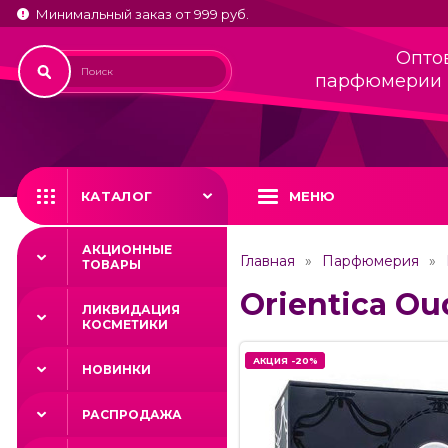
Минимальный заказ от 999 руб.
Опто
парфюмерии 
КАТАЛОГ
МЕНЮ
АКЦИОННЫЕ
Главная
Парфюмерия
ТОВАРЫ
Orientica Ou
ЛИКВИДАЦИЯ
КОСМЕТИКИ
АКЦИЯ -20%
АКЦИЯ -20%
НОВИНКИ
РАСПРОДАЖА