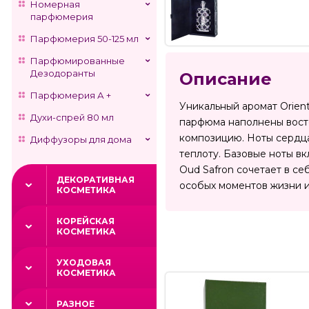
Номерная
парфюмерия
Парфюмерия 50-125 мл
Парфюмированные
Дезодоранты
Описание
Парфюмерия А +
Уникальный аромат Orient
Духи-спрей 80 мл
парфюма наполнены восто
композицию. Ноты сердца
Диффузоры для дома
теплоту. Базовые ноты вк
Oud Safron сочетает в с
ДЕКОРАТИВНАЯ
особых моментов жизни и
КОСМЕТИКА
КОРЕЙСКАЯ
КОСМЕТИКА
УХОДОВАЯ
КОСМЕТИКА
РАЗНОЕ