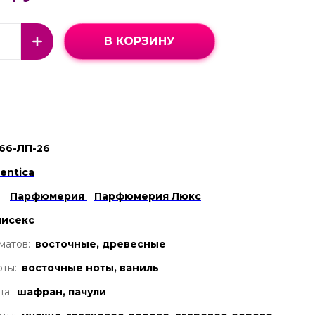
В КОРЗИНУ
66-ЛП-26
ientica
Парфюмерия
Парфюмерия Люкс
нисекс
матов:
восточные, древесные
ты:
восточные ноты, ваниль
ца:
шафран, пачули