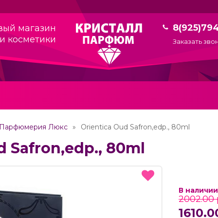
8(925)79
вый магазин
и косметики
Заказать зво
Парфюмерия Люкс
Orientica Oud Safron,edp., 80ml
d Safron,edp., 80ml
В наличии
2002.00 
1610.0