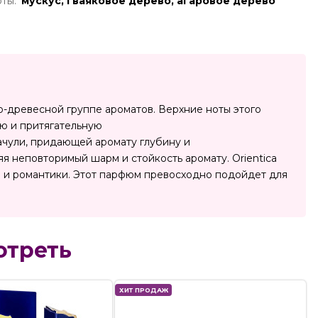
ты:
мускус, гваяковое дерево, агаровое дерево
но-древесной группе ароматов. Верхние ноты этого
ю и притягательную
чули, придающей аромату глубину и
яя неповторимый шарм и стойкость аромату. Orientica
ши и романтики. Этот парфюм превосходно подойдет для
отреть
ХИТ ПРОДАЖ