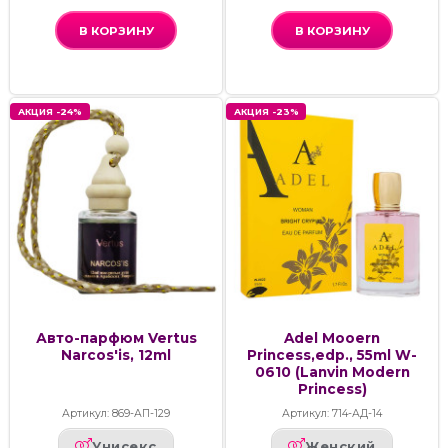
В КОРЗИНУ
В КОРЗИНУ
АКЦИЯ -24%
АКЦИЯ -23%
Авто-парфюм Vertus
Adel Mooern
Narcos'is, 12ml
Princess,edp., 55ml W-
0610 (Lanvin Modern
Princess)
Артикул: 869-АП-129
Артикул: 714-АД-14
Унисекс
Женский