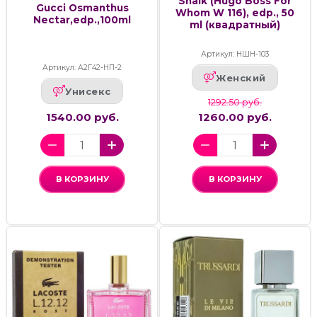
Shaik (Hugo Boss For
Gucci Osmanthus
Whom W 116), edp., 50
Nectar,edp.,100ml
ml (квадратный)
Артикул: НШН-103
Артикул: А2Г42-НП-2
Женский
Унисекс
1292.50 руб.
1540.00 руб.
1260.00 руб.
В КОРЗИНУ
В КОРЗИНУ