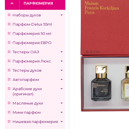
ПАРФЮМЕРИЯ
Наборы духов
Парфюм-Delux 55ml
Парфюмерия 50 мл
Парфюмерия ЕВРО
Тестеры ОАЭ
Парфюмерия Люкс
Тестеры духов
Автопарфюм
Арабские духи
(оригинал)
Масляные духи
Мини парфюм
Нишевая парфюмерия