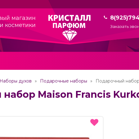
8(925)79
вый магазин
и косметики
Заказать зво
Наборы духов
Подарочные наборы
Подарочный набор M
абор Maison Francis Kurkd