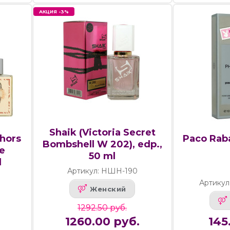
АКЦИЯ -3%
Shaik (Victoria Secret
hors
Paco Rab
Bombshell W 202), edp.,
le
50 ml
l
Артикул: НШН-190
Артикул
Женский
1292.50 руб.
1260.00 руб.
145