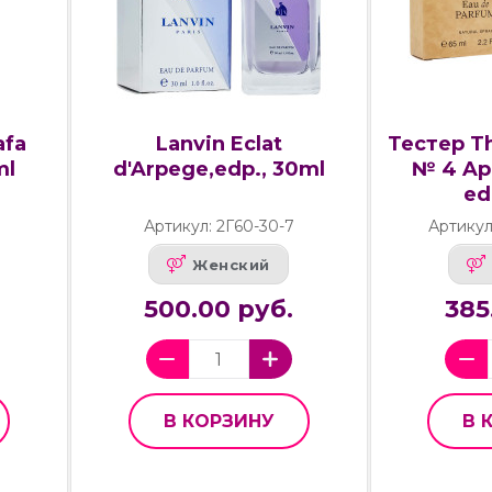
afa
Lanvin Eclat
Тестер T
ml
d'Arpege,edp., 30ml
№ 4 Ap
ed
Артикул: 2Г60-30-7
Артикул
Женский
500.00 руб.
385
В КОРЗИНУ
В 