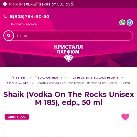
Минимальный заказ от 999 руб.
8(925)794-50-50
Заказать звонок
Главная
Парфюмерия
Номерная парфюмерия
Shaik 50 мл
Shaik (Vodka On The Rocks Unisex M 185), edp., 50 ml
Shaik (Vodka On The Rocks Unisex
M 185), edp., 50 ml
АКЦИЯ -3%
АКЦИЯ -3%