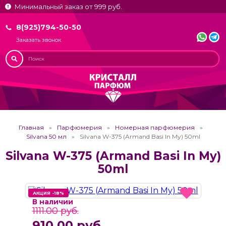
Минимальный заказ от 999 руб.
8(925)794-50-50
Заказать звонок
Главная
Парфюмерия
Номерная парфюмерия
Silvana 50 мл
Silvana W-375 (Armand Basi In My) 50ml
Silvana W-375 (Armand Basi In My)
50ml
АКЦИЯ -18%
АКЦИЯ -18%
В наличии
1111.00 руб.
910.00 руб.