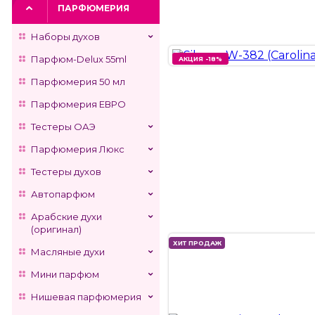
ПАРФЮМЕРИЯ
Наборы духов
Парфюм-Delux 55ml
АКЦИЯ -18%
АКЦИЯ -18%
Парфюмерия 50 мл
Парфюмерия ЕВРО
Тестеры ОАЭ
Парфюмерия Люкс
Тестеры духов
Автопарфюм
Арабские духи
(оригинал)
ХИТ ПРОДАЖ
Масляные духи
Мини парфюм
Нишевая парфюмерия