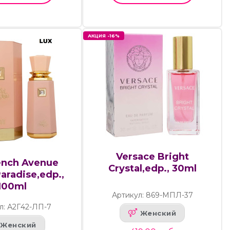
АКЦИЯ -16%
Versace Bright
ench Avenue
Crystal,edp., 30ml
aradise,edp.,
100ml
Артикул: 869-МПЛ-37
л: А2Г42-ЛП-7
Женский
Женский