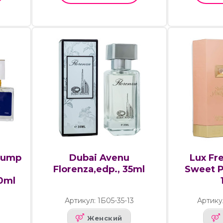
 Jump
Dubai Avenu
Lux Fr
Florenza,edp., 35ml
Sweet P
30ml
2
Артикул: 1Б05-35-13
Артику
Женский