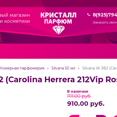
8(925)79
вый магазин
и косметики
Заказать зво
Номерная парфюмерия
Silvana 50 мл
Silvana W-382 (Car
2 (Carolina Herrera 212Vip R
В наличии
1111.00 руб.
910.00 руб.