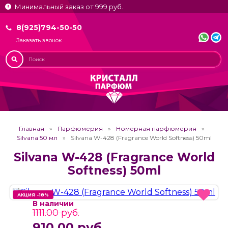
Минимальный заказ от 999 руб.
8(925)794-50-50
Заказать звонок
Главная
Парфюмерия
Номерная парфюмерия
Silvana 50 мл
Silvana W-428 (Fragrance World Softness) 50ml
Silvana W-428 (Fragrance World
Softness) 50ml
АКЦИЯ -18%
АКЦИЯ -18%
В наличии
1111.00 руб.
910.00 руб.