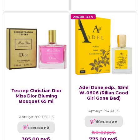
АКЦИЯ -23%
Adel Done,edp., 55ml
Тестер Christian Dior
W-0606 (Rilian Good
Miss Dior Bluming
Girl Gone Bad)
Bouquet 65 ml
Артикул: 714-АД-31
Артикул: 869-ТЕСТ-5
Женские
женский
1001.00 руб.
385.00 руб.
775.00 руб.