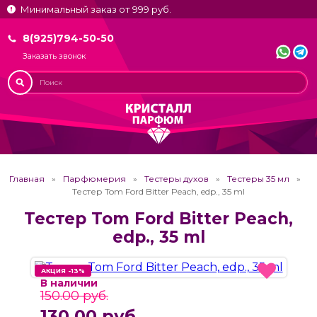
Минимальный заказ от 999 руб.
8(925)794-50-50
Заказать звонок
Главная
Парфюмерия
Тестеры духов
Тестеры 35 мл
Тестер Tom Ford Bitter Peach, edp., 35 ml
Тестер Tom Ford Bitter Peach,
edp., 35 ml
АКЦИЯ -13%
АКЦИЯ -13%
В наличии
150.00 руб.
130.00 руб.