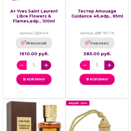
А+ Yves Saint Laurent
Тестер Amouage
Libre Flowers &
Guidance 46,edp., 65ml
Flames,edp., 100ml
Артикул: 2Д04-А-6
Артикул: Д08-ТЕСТ-15
Женский
Унисекс
1610.00 руб.
385.00 руб.
В КОРЗИНУ
В КОРЗИНУ
АКЦИЯ -24%