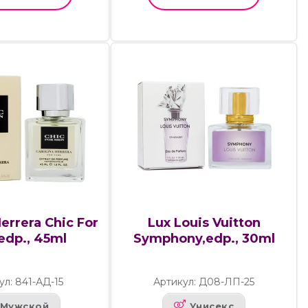
Herrera Chic For
Lux Louis Vuitton
edp., 45ml
Symphony,edp., 30ml
ул: 841-АД-15
Артикул: Д08-ЛП-25
Мужской
Унисекс