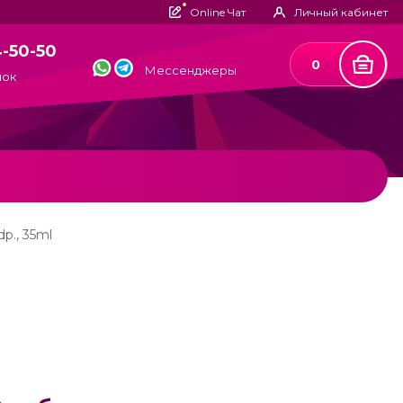
Online Чат
Личный кабинет
4-50-50
0
Мессенджеры
нок
dp., 35ml