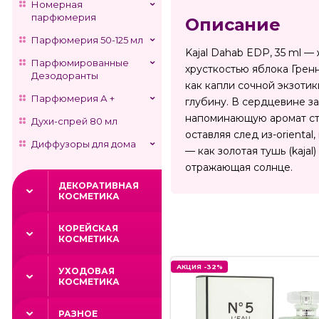
Номерная
парфюмерия
Описание
Парфюмерия 50-125 мл
Kajal Dahab EDP, 35 ml —
Парфюмированные
хрусткостью яблока Гренн
Дезодоранты
как капли сочной экзоти
Парфюмерия А +
глубину. В сердцевине за
напоминающую аромат ста
Духи-спрей 80 мл
оставляя след из-orienta
Диффузоры для дома
— как золотая тушь (kajal)
отражающая солнце.
ДЕКОРАТИВНАЯ
КОСМЕТИКА
КОРЕЙСКАЯ
КОСМЕТИКА
АКЦИЯ -32%
УХОДОВАЯ
КОСМЕТИКА
РАЗНОЕ