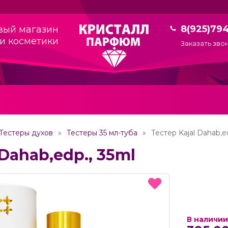
8(925)79
вый магазин
и косметики
Заказать зво
Тестеры духов
Тестеры 35 мл-туба
Тестер Kajal Dahab,e
 Dahab,edp., 35ml
В наличии