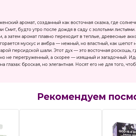
 женский аромат, созданный как восточная сказка, где солне
и Смит, будто утро после дождя в саду с золотыми листьями.
ки, а затем аромат плавно переходит в теплые, древесные а
горается мускус и амбра — нежный, но властный, как шепот н
рой персидской шали. Этот дух — это восточная роскошь, г
l, но не перегруженный, а скорее — изящный и загадочный. И
 на глазах: броская, но элегантная. Носят его не для того, что
Рекомендуем посм