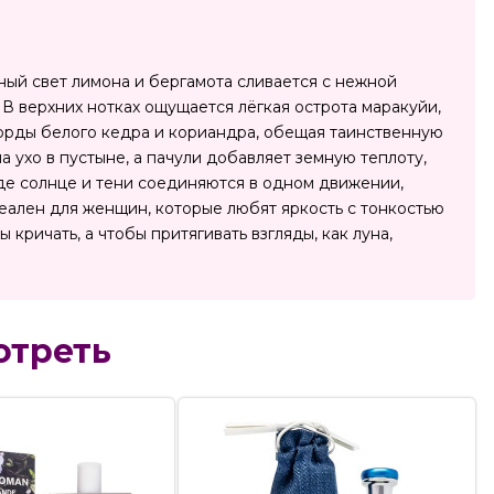
чный свет лимона и бергамота сливается с нежной
 В верхних нотках ощущается лёгкая острота маракуйи,
ккорды белого кедра и кориандра, обещая таинственную
а ухо в пустыне, а пачули добавляет земную теплоту,
де солнце и тени соединяются в одном движении,
деален для женщин, которые любят яркость с тонкостью
бы кричать, а чтобы притягивать взгляды, как луна,
отреть