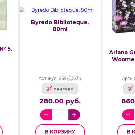
Byredo Biblioteque,
80ml
№ 5,
Ariana G
Woomen
Артикул: 869-ДС-34
Артик
Унисекс
280.00 руб.
860
В КОРЗИНУ
В 