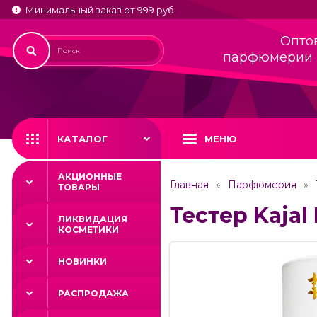
Минимальный заказ от 999 руб.
Опто
парфюмерии 
КАТАЛОГ
МЕНЮ
АКЦИОННЫЕ
Главная
Парфюмерия
ТОВАРЫ
Тестер Kajal
ЛИКВИДАЦИЯ
КОСМЕТИКИ
НОВИНКИ
РАСПРОДАЖА